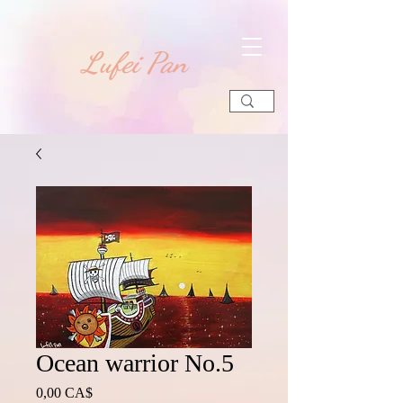
​Lufei Pan
Ocean warrior No.5
Preis
0,00 CA$